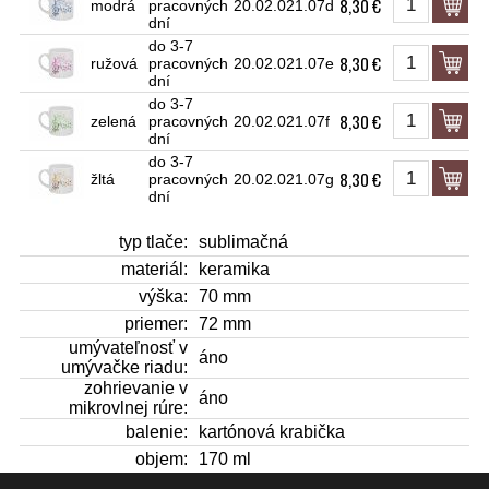
8,30 €
modrá
pracovných
20.02.021.07d
dní
do 3-7
8,30 €
ružová
pracovných
20.02.021.07e
dní
do 3-7
8,30 €
zelená
pracovných
20.02.021.07f
dní
do 3-7
8,30 €
žltá
pracovných
20.02.021.07g
dní
typ tlače:
sublimačná
materiál:
keramika
výška:
70 mm
priemer:
72 mm
umývateľnosť v
áno
umývačke riadu:
zohrievanie v
áno
mikrovlnej rúre:
balenie:
kartónová krabička
objem:
170 ml