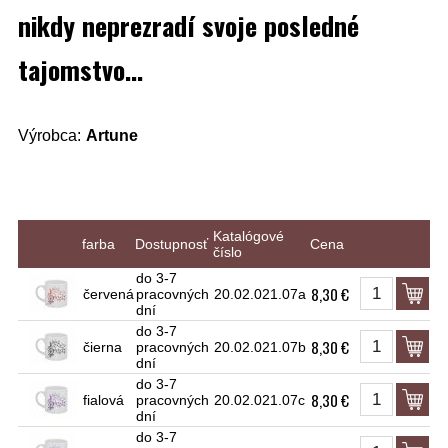
nikdy neprezradí svoje posledné
tajomstvo...
Výrobca:
Artune
Katalógové
farba
Dostupnosť
Cena
číslo
do 3-7
8,30 €
červená
pracovných
20.02.021.07a
dní
do 3-7
8,30 €
čierna
pracovných
20.02.021.07b
dní
do 3-7
8,30 €
fialová
pracovných
20.02.021.07c
dní
do 3-7