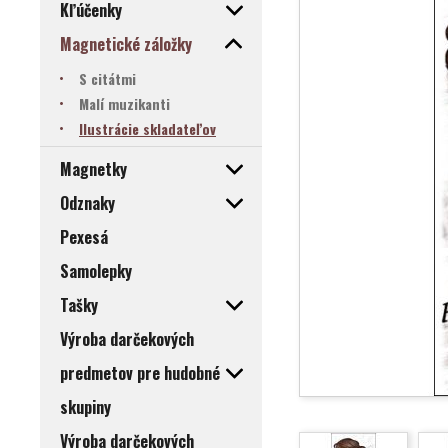
Kľúčenky
Magnetické záložky
S citátmi
Malí muzikanti
Ilustrácie skladateľov
Magnetky
Odznaky
Pexesá
Samolepky
Tašky
Výroba darčekových
predmetov pre hudobné
skupiny
Výroba darčekových