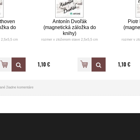
thoven
Antonín Dvořák
Piotr 
ožka do
(magnetická záložka do
(magne
knihy)
 2,5x5,5 cm
rozmer v zloženom stave 2,5x5,5 cm
rozmer v zl
1,10 €
1,10 €
idané žiadne komentáre