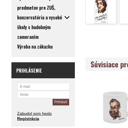
predmetov pre ZUŠ,
konzervatória a vysoké
školy s hudobným
zameraním
Výroba na zákazku
Súvisiace p
PRIHLÁSENIE
Zabudol som heslo
Registrácia