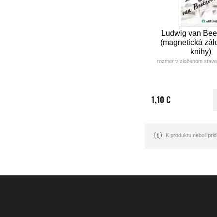
Ludwig van Bee
(magnetická zál
knihy)
rozmer v zloženom stave
1,10 €
K produktu neboli pr