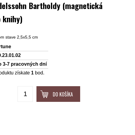
delssohn Bartholdy (magnetická
o knihy)
om stave 2,5x5,5 cm
rtune
0.23.01.02
o 3-7 pracovných dní
oduktu získate
1
bod.
DO KOŠÍKA