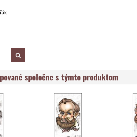
řák
pované spoločne s týmto produktom