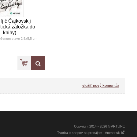
Iľjič Čajkovskij
tická záložka do
knihy)
oženom stave 2,5x5,5 cm
vložiť nový komentár
Copyright 2014 - 2026 © ARTUNE
Tvorba e-shopov na prenájom - Atomer.sk