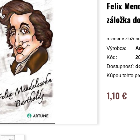
Felix Men
záložka d
rozmer v zložen
Výrobca:
A
Kód:
2
Dostupnosť:
d
Kúpou tohto pr
1,10 €