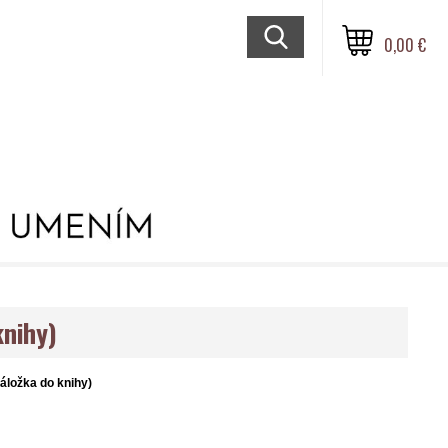
0,00 €
knihy)
áložka do knihy)