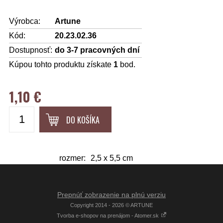
Výrobca:
Artune
Kód:
20.23.02.36
Dostupnosť:
do 3-7 pracovných dní
Kúpou tohto produktu získate
1
bod.
1,10 €
DO KOŠÍKA
rozmer:
2,5 x 5,5 cm
Prepnúť zobrazenie na plnú verziu
Copyright 2014 - 2026 © ARTUNE
Tvorba e-shopov na prenájom - Atomer.sk