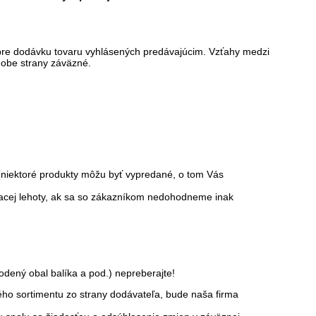
pre dodávku tovaru vyhlásených predávajúcim. Vzťahy medzi
 obe strany záväzné.
(niektoré produkty môžu byť vypredané, o tom Vás
dacej lehoty, ak sa so zákazníkom nedohodneme inak
odený obal balíka a pod.) nepreberajte!
ého sortimentu zo strany dodávateľa, bude naša firma