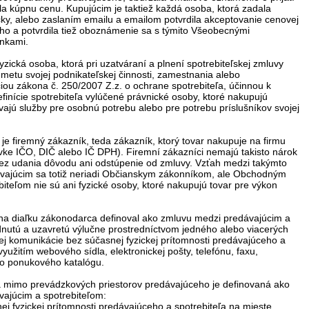
la kúpnu cenu. Kupujúcim je taktiež každá osoba, ktorá zadala
cky, alebo zaslaním emailu a emailom potvrdila akceptovanie cenovej
o a potvrdila tiež oboznámenie sa s týmito Všeobecnými
nkami.
fyzická osoba, ktorá pri uzatváraní a plnení spotrebiteľskej zmluvy
metu svojej podnikateľskej činnosti, zamestnania alebo
iou zákona č. 250/2007 Z.z. o ochrane spotrebiteľa, účinnou k
efinície spotrebiteľa vylúčené právnické osoby, ktoré nakupujú
vajú služby pre osobnú potrebu alebo pre potrebu príslušníkov svojej
 je firemný zákazník, teda zákazník, ktorý tovar nakupuje na firmu
vke IČO, DIČ alebo IČ DPH). Firemní zákazníci nemajú takisto nárok
bez udania dôvodu ani odstúpenie od zmluvy. Vzťah medzi takýmto
vajúcim sa totiž neriadi Občianskym zákonníkom, ale Obchodným
iteľom nie sú ani fyzické osoby, ktoré nakupujú tovar pre výkon
na diaľku zákonodarca definoval ako zmluvu medzi predávajúcim a
nutú a uzavretú výlučne prostredníctvom jedného alebo viacerých
vej komunikácie bez súčasnej fyzickej prítomnosti predávajúceho a
využitím webového sídla, elektronickej pošty, telefónu, faxu,
bo ponukového katalógu.
 mimo prevádzkových priestorov predávajúceho je definovaná ako
ajúcim a spotrebiteľom:
ej fyzickej prítomnosti predávajúceho a spotrebiteľa na mieste,