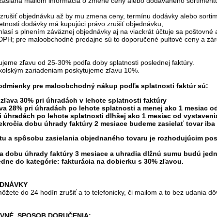
zaslaná mailom informácia o zmene ceny alebo dodávaného sortimentu
 zrušiť objednávku až by mu zmena ceny, termínu dodávky alebo sorti
etnosti dodávky má kupujúci právo zrušiť objednávku,
lasí s plnením záväznej objednávky aj na viackrát účtuje sa poštovné a
DPH; pre maloobchodné predajne sú to doporučené pultové ceny a zár
ujeme zľavu od 25-30% podľa doby splatnosti poslednej faktúry.
kolským zariadeniam poskytujeme zľavu 10%.
dmienky pre maloobchodný nákup podľa splatnosti faktúr sú:
ľava 30% pri úhradách v lehote splatnosti faktúry
va 28% pri úhradách po lehote splatnosti a menej ako 1 mesiac od
i úhradách po lehote splatnosti dlhšej ako 1 mesiac od vystaveni
rekročia dobu úhrady faktúry 2 mesiace budeme zasielať tovar iba
atu a spôsobu zasielania objednaného tovaru je rozhodujúcim pos
ia dobu úhrady faktúry 3 mesiace a uhradia dlžnú sumu budú jed
dne do kategórie: fakturácia na dobierku s 30% zľavou.
EDNÁVKY
žete do 24 hodín zrušiť a to telefonicky, či mailom a to bez udania dô
OVNÉ, SPOSOB DORUČENIA: