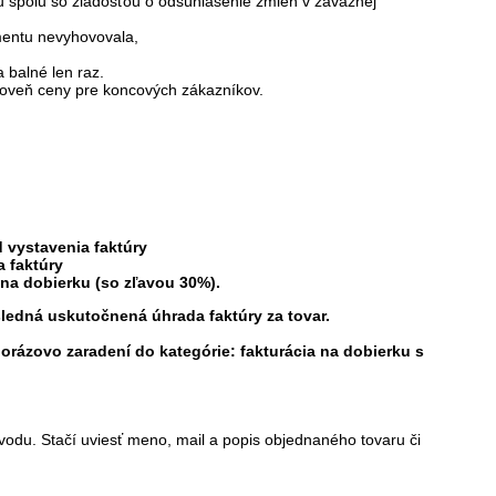
 spolu so žiadosťou o odsúhlasenie zmien v záväznej
mentu nevyhovovala,
 balné len raz.
oveň ceny pre koncových zákazníkov.
 vystavenia faktúry
a faktúry
 na dobierku (so zľavou 30%).
ledná uskutočnená úhrada faktúry za tovar.
norázovo zaradení do kategórie:
fakturácia na dobierku s
vodu. Stačí uviesť meno, mail a popis objednaného tovaru či