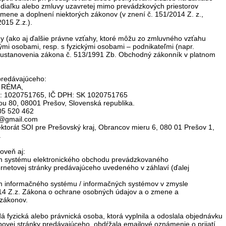
 diaľku alebo zmluvy uzavretej mimo prevádzkových priestorov
mene a doplnení niektorých zákonov (v znení č. 151/2014 Z. z.,
015 Z.z.).
y (ako aj ďalšie právne vzťahy, ktoré môžu zo zmluvného vzťahu
ými osobami, resp. s fyzickými osobami – podnikateľmi (napr.
 ustanovenia zákona č. 513/1991 Zb. Obchodný zákonník v platnom
predávajúceho:
– RÉMA,
Č: 1020751765, IČ DPH: SK 1020751765
 80, 08001 Prešov, Slovenská republika.
905 520 462
k@gmail.com
ktorát SOI pre Prešovský kraj, Obrancov mieru 6, 080 01 Prešov 1,
.
roveň aj:
m systému elektronického obchodu prevádzkovaného
ernetovej stránky predávajúceho uvedeného v záhlaví (ďalej
m informačného systému / informačných systémov v zmysle
14 Z.z. Zákona o ochrane osobných údajov a o zmene a
 zákonov.
á fyzická alebo právnická osoba, ktorá vyplnila a odoslala objednávku
ovej stránky predávajúceho, obdŕžala emailové oznámenie o prijatí