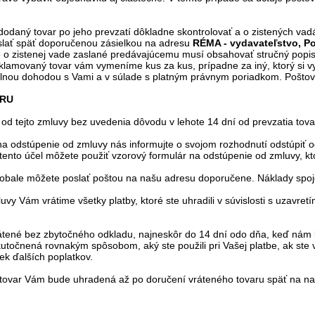
 dodaný tovar po jeho prevzatí dôkladne skontrolovať a o zistených vad
slať späť doporučenou zásielkou na adresu
RÉMA - vydavateľstvo, P
o zistenej vade zaslané predávajúcemu musí obsahovať stručný popi
amovaný tovar vám vymeníme kus za kus, prípadne za iný, ktorý si vy
álnou dohodou s Vami a v súlade s platným právnym poriadkom. Poštov
ARU
 od tejto zmluvy bez uvedenia dôvodu v lehote 14 dní od prevzatia tova
 na odstúpenie od zmluvy nás informujte o svojom rozhodnutí odstúpiť
tento účel môžete použiť vzorový formulár na odstúpenie od zmluvy, kt
 obale môžete poslať poštou na našu adresu doporučene.
Náklady spoj
uvy Vám vrátime všetky platby, ktoré ste uhradili v súvislosti s uzavr
tené bez zbytočného odkladu, najneskôr do 14 dní odo dňa, keď nám 
utočnená rovnakým spôsobom, aký ste použili pri Vašej platbe, ak ste v
ek ďalších poplatkov.
tovar Vám bude uhradená až po doručení vráteného tovaru späť na na