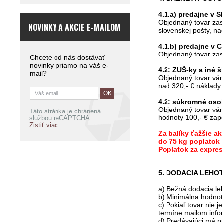
4.1.a) predajne v S
Objednaný tovar zas
NOVINKY A AKCIE E-MAILOM
slovenskej pošty, n
4.1.b) predajne v C
Objednaný tovar zas
Chcete od nás dostávať
novinky priamo na váš e-
4.2:
ZUŠ-ky a iné š
mail?
Objednaný tovar vám
nad 320,- € náklady
4.2: súkromné oso
Objednaný tovar vám
Táto stránka je chránená
hodnoty 100,- € zap
službou reCAPTCHA.
Zistiť viac.
Za balíky ťažšie a
do 75 kg poplatok 
Poplatok za expres
5. DODACIA LEHO
a)
Bežná dodacia leh
b) Minimálna hodno
c) Pokiaľ tovar nie
termíne mailom inf
d) Predávajúci má p