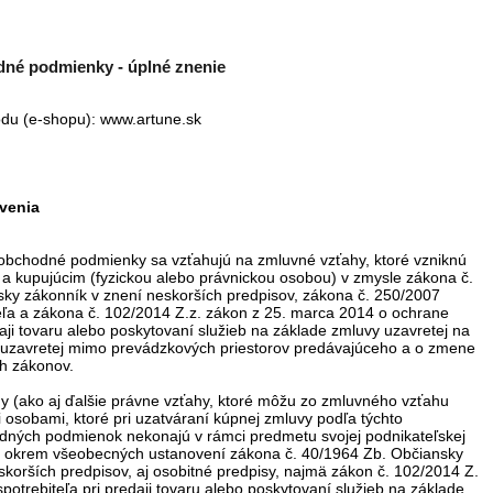
né podmienky - úplné znenie
odu (e-shopu): www.artune
.sk
venia
obchodné podmienky sa vzťahujú na zmluvné vzťahy, ktoré vzniknú
a kupujúcim (fyzickou alebo právnickou osobou) v zmysle zákona č.
ky zákonník v znení neskorších predpisov, zákona č. 250/2007
eľa a zákona č. 102/2014 Z.z. zákon z 25. marca 2014 o ochrane
daji tovaru alebo poskytovaní služieb na základe zmluvy uzavretej na
 uzavretej mimo prevádzkových priestorov predávajúceho a o zmene
ch zákonov.
y (ako aj ďalšie právne vzťahy, ktoré môžu zo zmluvného vzťahu
i osobami, ktoré pri uzatváraní kúpnej zmluvy podľa týchto
ných podmienok nekonajú v rámci predmetu svojej podnikateľskej
jú okrem všeobecných ustanovení zákona č. 40/1964 Zb. Občiansky
skorších predpisov, aj osobitné predpisy, najmä zákon č. 102/2014 Z.
potrebiteľa pri predaji tovaru alebo poskytovaní služieb na základe