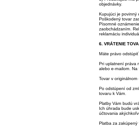
objednávky.
Kupujúci je povinný
Poškodený tovar za
Písomné oznámenie 
zaobchádzaním. Rekl
reklamáciu individu
6. VRÁTENIE TOV
Máte právo odstúpiť
Pri uplatnení práva
alebo e-mailom. Na 
Tovar v originálnom
Po odstúpení od zml
tovaru k Vám.
Platby Vám budú vrá
Ich úhrada bude usk
účtovania akýchkoľv
Platba za zakúpený 