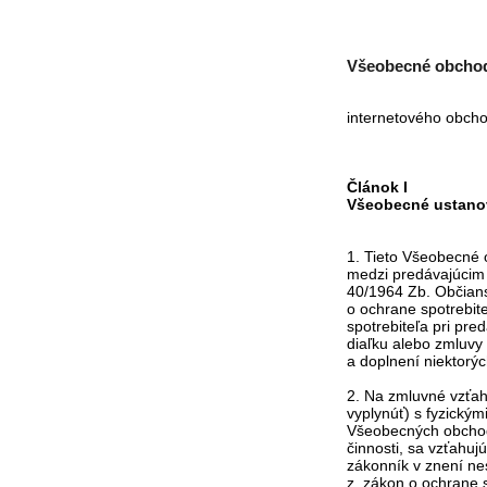
Všeobecné obchod
internetového obch
Článok I
Všeobecné ustano
1. Tieto Všeobecné 
medzi predávajúcim 
40/1964 Zb. Občians
o ochrane spotrebit
spotrebiteľa pri pre
diaľku alebo zmluvy
a doplnení niektorý
2. Na zmluvné vzťah
vyplynúť) s fyzickým
Všeobecných obchod
činnosti, sa vzťahu
zákonník v znení ne
z. zákon o ochrane s