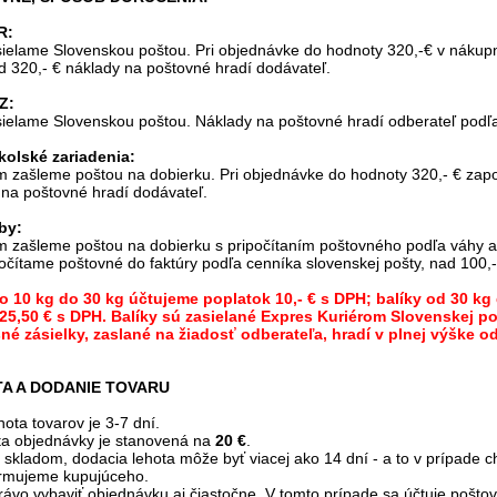
R:
ielame Slovenskou poštou. Pri objednávke do hodnoty 320,-€ v nákup
ad 320,- € náklady na poštovné hradí dodávateľ.
Z:
ielame Slovenskou poštou. Náklady na poštovné hradí odberateľ podľa
kolské zariadenia:
 zašleme poštou na dobierku. Pri objednávke do hodnoty 320,- € zapo
 na poštovné hradí dodávateľ.
by:
 zašleme poštou na dobierku s pripočítaním poštovného podľa váhy a 
očítame poštovné do faktúry podľa cenníka slovenskej pošty, nad 100,-
ko 10 kg do 30 kg účtujeme poplatok 10,- € s DPH; balíky od 30 kg
25,50 € s DPH. Balíky sú zasielané Expres Kuriérom Slovenskej p
né zásielky, zaslané na žiadosť odberateľa, hradí v plnej výške od
TA A DODANIE TOVARU
ota tovarov je 3-7 dní.
ta objednávky je stanovená na
20 €
.
 je skladom, dodacia lehota môže byť viacej ako 14 dní - a to v prípad
ormujeme kupujúceho.
rávo vybaviť objednávku aj čiastočne. V tomto prípade sa účtuje pošto