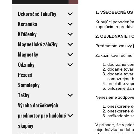
1. VŠEOBECNÉ US
Dekoračné tabuľky
Kupujúci potvrdení
Keramika
kupujúcim a predáva
Kľúčenky
2. OBJEDNANIE T
Magnetické záložky
Predmetom zmluvy je
Magnetky
Zákazníkovi ručíme 
Odznaky
dodržanie cen
dodanie tovar
Pexesá
dodanie tovar
samozrejme b
pri platbe vo
Samolepky
priloženie da
Tašky
Nenesieme zodpove
Výroba darčekových
oneskorené do
oneskorené do
predmetov pre hudobné
poškodenie za
skupiny
V prípade, že v pri
objednávku po dohod