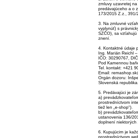
zmluvy uzavretej na
predávajúceho a o z
173/2015 Z.z., 391/2
3. Na zmluvné vzťah
vyplynúť) s právnick
SZČO), sa vzťahujú
znení.
4. Kontaktné údaje 
Ing. Marián Reichl 
IČO: 30290767, DI
Pod Kamennou baňou
Tel. kontakt: +421 
Email: remashop.s
Orgán dozoru: Inšpe
Slovenská republika
5. Predávajúci je zá
a) prevádzkovateľo
prostredníctvom int
tiež len „e-shop“).
b) prevádzkovateľo
ustanovenia 136/20
doplnení niektorých
6. Kupujúcim je každ
prostredníctvom web