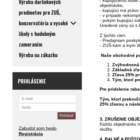
- kupujúcemu bude 
Výroba darčekových
objednávke,
- kupujúci má právo
predmetov pre ZUŠ,
- v prípade nekompl
- pokým kupujúci súh
konzervatória a vysoké
Uvedené ceny sú s 
školy s hudobným
Z týchto cien:
- Predajniam poskyt
zameraním
- ZUŠ-kám a iným š
Výroba na zákazku
Naše obchodné po
Zvýhodnená z
Základná zľa
Zľava 25% pr
Tým, ktorí p
PRIHLÁSENIE
Pre pridelenie rab
Tým, ktorí prekroč
25% zľavou a násle
3. ZRUŠENIE OBJ
Každú objednávku mô
Zabudol som heslo
služby.
Registrácia
4. BALNÉ A POŠT