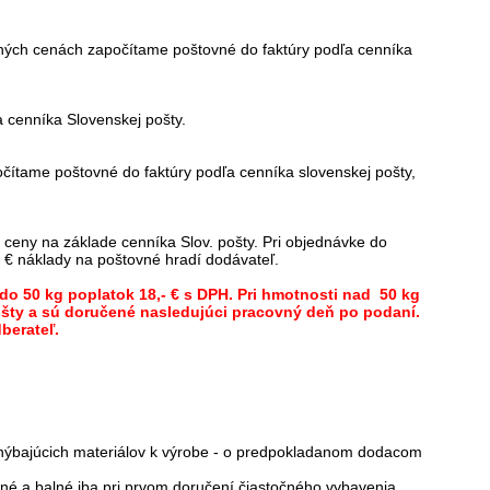
ných cenách započítame poštovné do faktúry podľa cenníka
 cenníka Slovenskej pošty.
čítame poštovné do faktúry podľa cenníka slovenskej pošty,
ceny na základe cenníka Slov. pošty.
Pri objednávke do
 € náklady na poštovné hradí dodávateľ.
 do 50 kg poplatok 18,- € s DPH. Pri hmotnosti nad 50 kg
ošty a sú doručené nasledujúci pracovný deň po podaní.
berateľ.
e chýbajúcich materiálov k výrobe - o predpokladanom dodacom
vné a balné iba pri prvom doručení čiastočného vybavenia