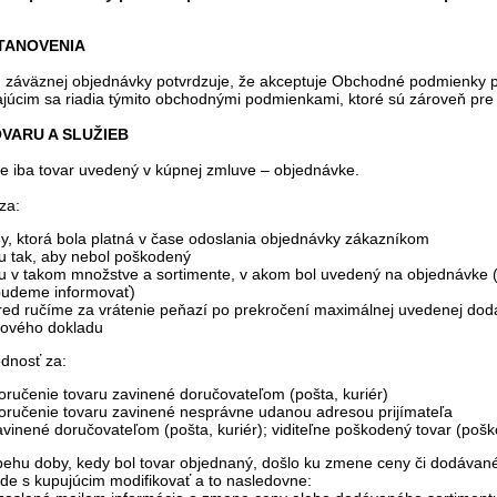
TANOVENIA
m záväznej objednávky potvrdzuje, že akceptuje Obchodné podmienky 
júcim sa riadia týmito obchodnými podmienkami, ktoré sú zároveň pre
OVARU A SLUŽIEB
 iba tovar uvedený v kúpnej zmluve – objednávke.
za:
y, ktorá bola platná v čase odoslania objednávky zákazníkom
u tak, aby nebol poškodený
u v takom množstve a sortimente, v akom bol uvedený na objednávke 
udeme informovať)
pred ručíme za vrátenie peňazí po prekročení maximálnej uvedenej do
ňového dokladu
dnosť za:
ručenie tovaru zavinené doručovateľom (pošta, kuriér)
ručenie tovaru zavinené nesprávne udanou adresou prijímateľa
vinené doručovateľom (pošta, kuriér); viditeľne poškodený tovar (pošk
ebehu doby, kedy bol tovar objednaný, došlo ku zmene ceny či dodávan
e s kupujúcim modifikovať a to nasledovne: