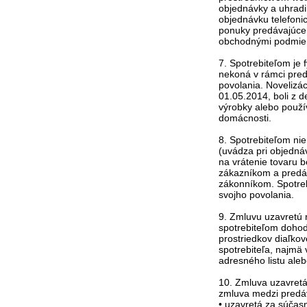
objednávky a uhradi
objednávku telefoni
ponuky predávajúceh
obchodnými podmie
7. Spotrebiteľom je 
nekoná v rámci pred
povolania. Novelizác
01.05.2014, boli z d
výrobky alebo použí
domácnosti.
8. Spotrebiteľom nie
(uvádza pri objedná
na vrátenie tovaru 
zákazníkom a predá
zákonníkom. Spotreb
svojho povolania.
9. Zmluvu uzavretú 
spotrebiteľom dohod
prostriedkov diaľko
spotrebiteľa, najmä 
adresného listu ale
10. Zmluva uzavretá
zmluva medzi predáv
• uzavretá za súčasn