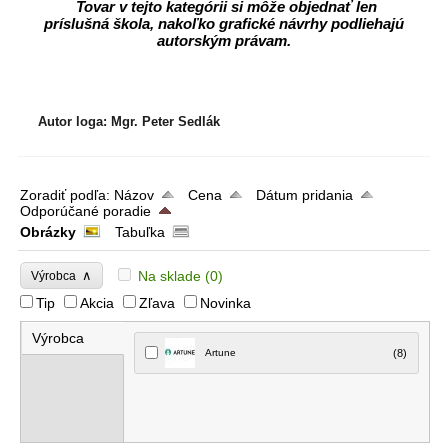
Tovar v tejto kategórii si môže objednať len
príslušná škola, nakoľko grafické návrhy podliehajú
autorským právam.
Autor loga: Mgr. Peter Sedlák
Zoradiť podľa:
Názov
Cena
Dátum pridania
Odporúčané poradie
Obrázky
Tabuľka
∧
Na sklade
(0)
Výrobca
Tip
Akcia
Zľava
Novinka
Výrobca
Artune
(8)