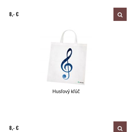
8,- €
Husľový kľúč
8,- €