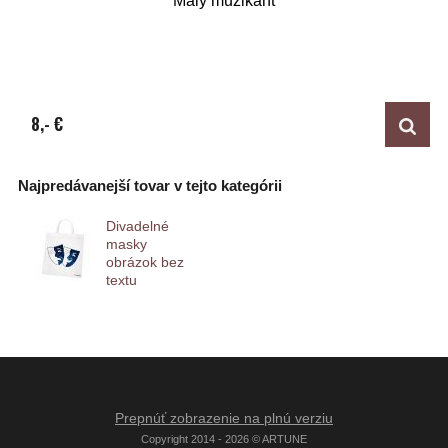
Malý muzikant
8,- €
Najpredávanejší tovar v tejto kategórii
Divadelné
masky
obrázok bez
textu
Prepnúť zobrazenie na plnú verziu
Copyright 2014 - 2026 © ARTUNE