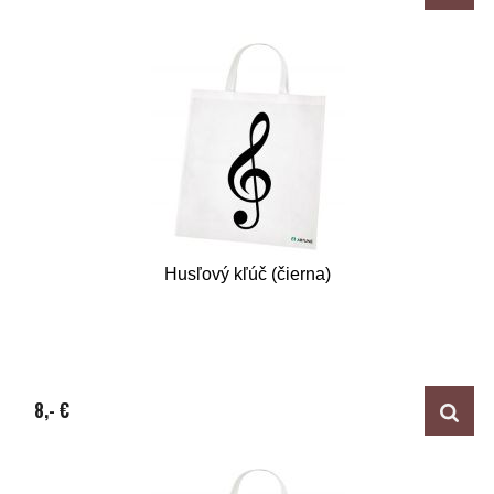
Husľový kľúč (čierna)
8,- €