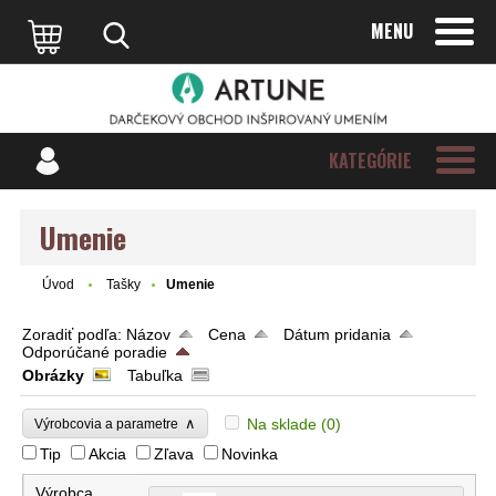
MENU
KATEGÓRIE
Umenie
Úvod
Tašky
Umenie
Zoradiť podľa:
Názov
Cena
Dátum pridania
Odporúčané poradie
Obrázky
Tabuľka
∧
Na sklade
(0)
Výrobcovia a parametre
Tip
Akcia
Zľava
Novinka
Výrobca