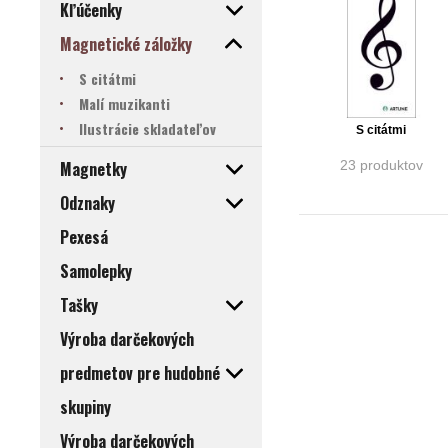
Kľúčenky
Magnetické záložky
S citátmi
Malí muzikanti
Ilustrácie skladateľov
S citátmi
23 produktov
Magnetky
Odznaky
Pexesá
Samolepky
Tašky
Výroba darčekových
predmetov pre hudobné
skupiny
Výroba darčekových