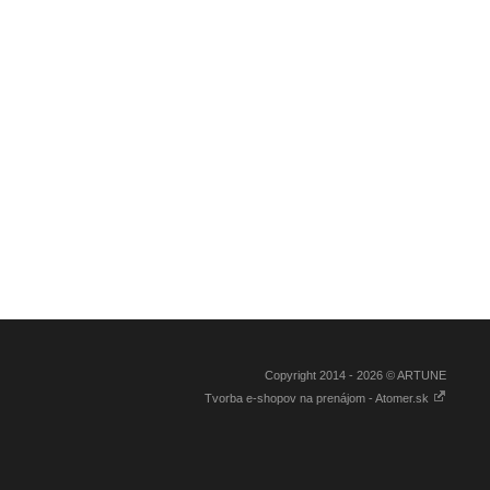
Copyright 2014 - 2026 © ARTUNE
Tvorba e-shopov na prenájom - Atomer.sk