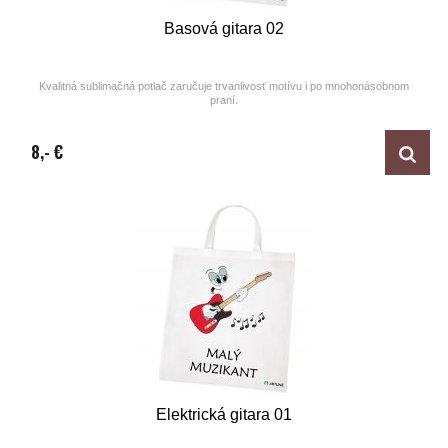
Basová gitara 02
Kvalitná sublimačná potlač zaručuje trvanlivosť motívu i po mnohonásobnom
praní.
Design by ARTUNE
8,- €
Elektrická gitara 01