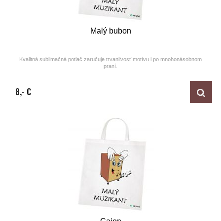
Malý bubon
Kvalitná sublimačná potlač zaručuje trvanlivosť motívu i po mnohonásobnom
praní.
Design by ARTUNE
8,- €