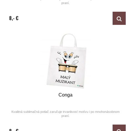
praní.
Design by ARTUNE
8,- €
Conga
Kvalitná sublimačná potlač zaručuje trvanlivosť motívu i po mnohonásobnom
praní.
Design by ARTUNE