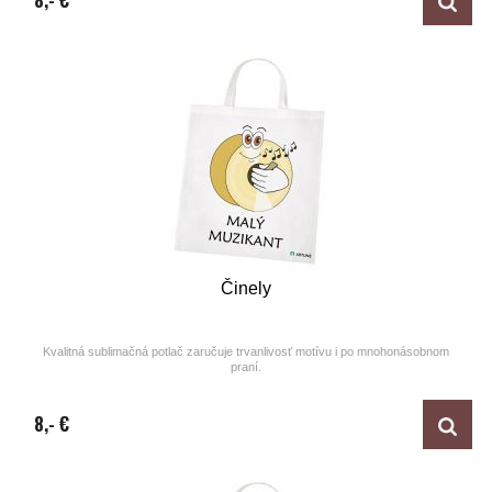
8,- €
Činely
Kvalitná sublimačná potlač zaručuje trvanlivosť motívu i po mnohonásobnom
praní.
Design by ARTUNE
8,- €