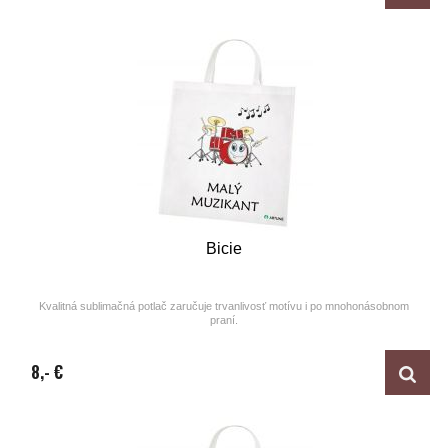
Bicie
Kvalitná sublimačná potlač zaručuje trvanlivosť motívu i po mnohonásobnom
praní.
Design by ARTUNE
8,- €