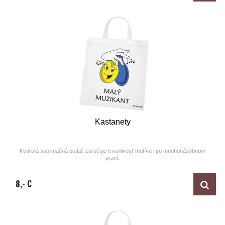
Kastanety
Kvalitná sublimačná potlač zaručuje trvanlivosť motívu i po mnohonásobnom
praní.
Design by ARTUNE
8,- €