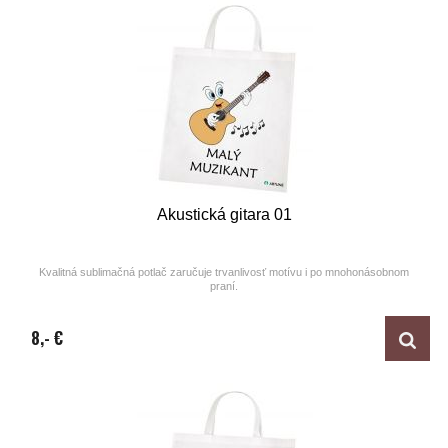
Akustická gitara 01
Kvalitná sublimačná potlač zaručuje trvanlivosť motívu i po mnohonásobnom
praní.
Design by ARTUNE
8,- €