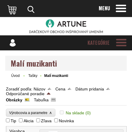
MENU
KATEGÓRIE
Malí muzikanti
Úvod
Tašky
Malí muzikanti
Zoradiť podľa:
Názov
Cena
Dátum pridania
Odporúčané poradie
Obrázky
Tabuľka
∧
Na sklade
(0)
Výrobcovia a parametre
Tip
Akcia
Zľava
Novinka
Výrobca