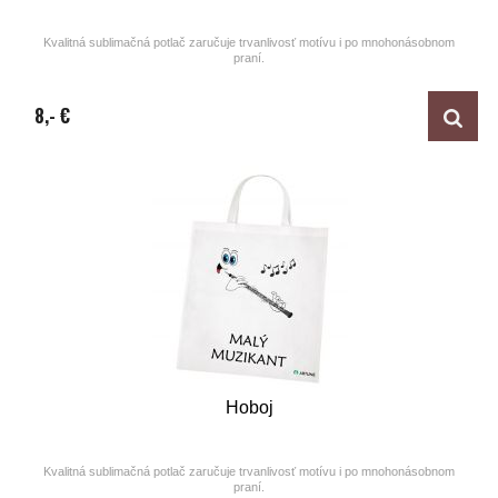
Kvalitná sublimačná potlač zaručuje trvanlivosť motívu i po mnohonásobnom
praní.
Design by ARTUNE
8,- €
Hoboj
Kvalitná sublimačná potlač zaručuje trvanlivosť motívu i po mnohonásobnom
praní.