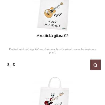
Akustická gitara 02
Kvalitná sublimačná potlač zaručuje trvanlivosť motívu i po mnohonásobnom
praní.
Design by ARTUNE
8,- €