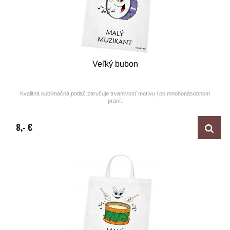
Veľký bubon
Kvalitná sublimačná potlač zaručuje trvanlivosť motívu i po mnohonásobnom
praní.
Design by ARTUNE
8,- €