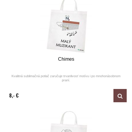
Chimes
Kvalitná sublimačná potlač zaručuje trvanlivosť motívu i po mnohonásobnom
praní.
Design by ARTUNE
8,- €