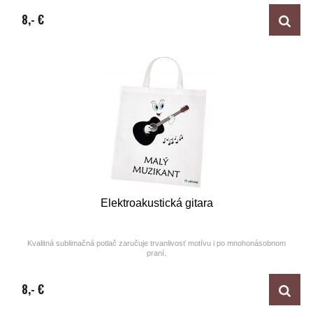
Design by ARTUNE
8,- €
Elektroakustická gitara
Kvalitná sublimačná potlač zaručuje trvanlivosť motívu i po mnohonásobnom
praní.
Design by ARTUNE
8,- €