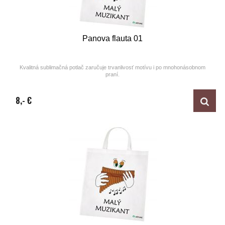
Panova flauta 01
Kvalitná sublimačná potlač zaručuje trvanlivosť motívu i po mnohonásobnom
praní.
Design by ARTUNE
8,- €