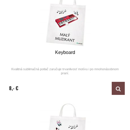
Keyboard
Kvalitná sublimačná potlač zaručuje trvanlivosť motívu i po mnohonásobnom
praní.
Design by ARTUNE
8,- €