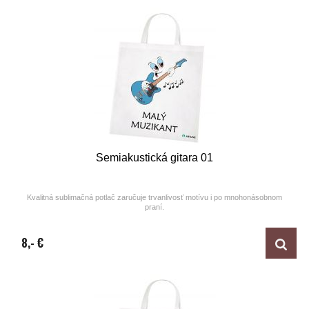
Semiakustická gitara 01
Kvalitná sublimačná potlač zaručuje trvanlivosť motívu i po mnohonásobnom
praní.
Design by ARTUNE
8,- €