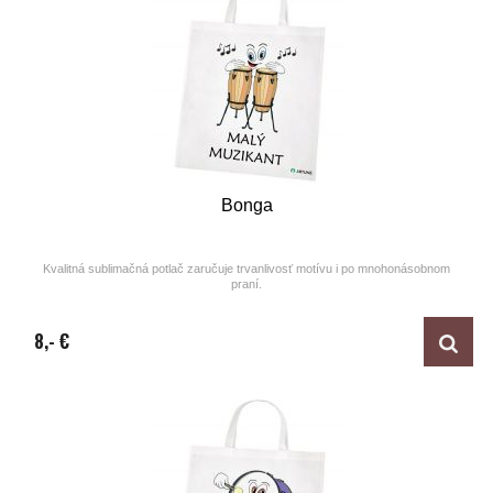
Bonga
Kvalitná sublimačná potlač zaručuje trvanlivosť motívu i po mnohonásobnom
praní.
Design by ARTUNE
8,- €