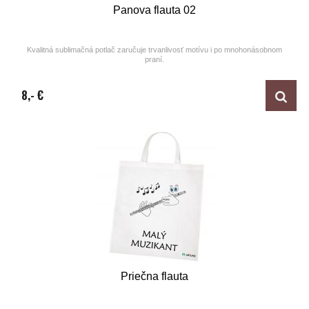
Panova flauta 02
Kvalitná sublimačná potlač zaručuje trvanlivosť motívu i po mnohonásobnom
praní.
Design by ARTUNE
8,- €
Priečna flauta