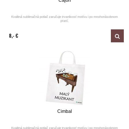
Cajon
Kvalitná sublimačná potlač zaručuje trvanlivosť motívu i po mnohonásobnom
praní.
Design by ARTUNE
8,- €
Cimbal
Kvalitná sublimačná potlač zaručuje trvanlivosť motívu i po mnohonásobnom