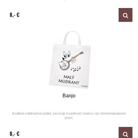
Design by ARTUNE
8,- €
Banjo
Kvalitná sublimačná potlač zaručuje trvanlivosť motívu i po mnohonásobnom
praní.
Design by ARTUNE
8,- €