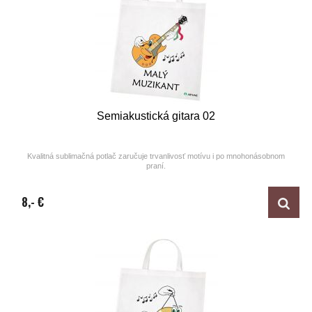
Semiakustická gitara 02
Kvalitná sublimačná potlač zaručuje trvanlivosť motívu i po mnohonásobnom
praní.
Design by ARTUNE
8,- €