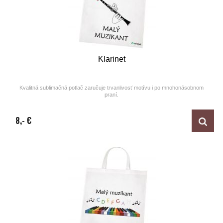
Klarinet
Kvalitná sublimačná potlač zaručuje trvanlivosť motívu i po mnohonásobnom
praní.
Design by ARTUNE
8,- €