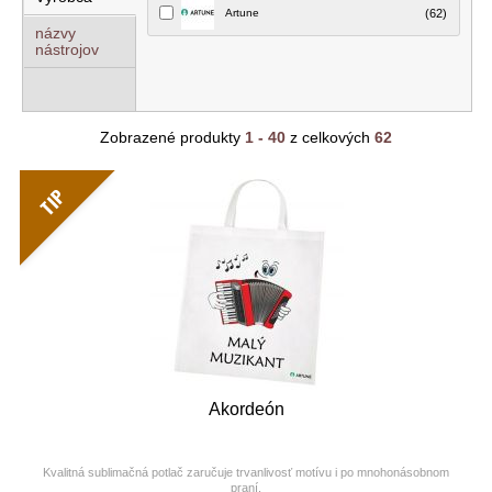
Artune
(62)
názvy
nástrojov
Zobrazené produkty
1 - 40
z celkových
62
TIP
Akordeón
Kvalitná sublimačná potlač zaručuje trvanlivosť motívu i po mnohonásobnom
praní.