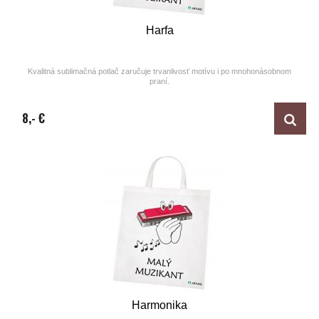
Harfa
Kvalitná sublimačná potlač zaručuje trvanlivosť motívu i po mnohonásobnom
praní.
Design by ARTUNE
8,- €
Harmonika