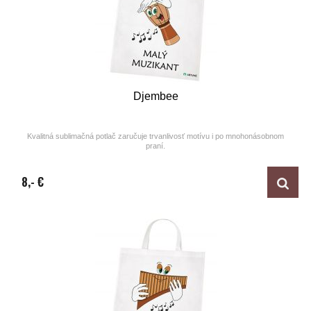
Djembee
Kvalitná sublimačná potlač zaručuje trvanlivosť motívu i po mnohonásobnom
praní.
Design by ARTUNE
8,- €