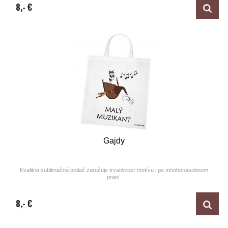
8,- €
Gajdy
Kvalitná sublimačná potlač zaručuje trvanlivosť motívu i po mnohonásobnom
praní.
Design by ARTUNE
8,- €