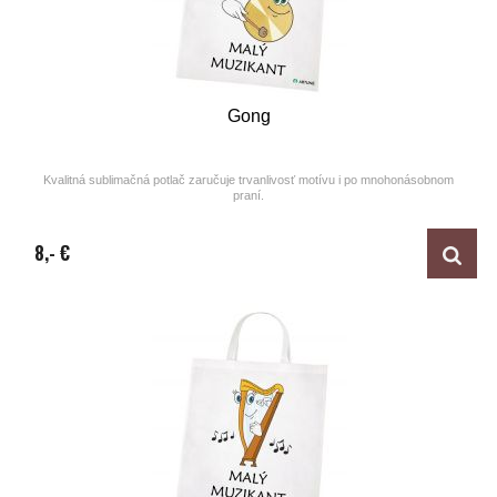
Gong
Kvalitná sublimačná potlač zaručuje trvanlivosť motívu i po mnohonásobnom
praní.
Design by ARTUNE
8,- €