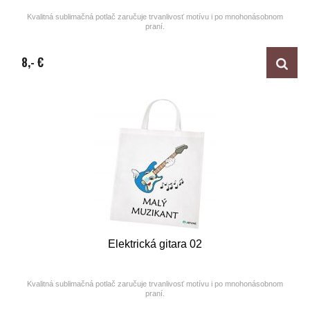
Kvalitná sublimačná potlač zaručuje trvanlivosť motívu i po mnohonásobnom
praní.
Design by ARTUNE
8,- €
Elektrická gitara 02
Kvalitná sublimačná potlač zaručuje trvanlivosť motívu i po mnohonásobnom
praní.