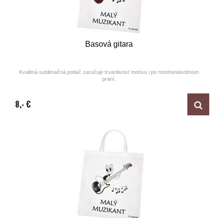
Basová gitara
Kvalitná sublimačná potlač zaručuje trvanlivosť motívu i po mnohonásobnom
praní.
Design by ARTUNE
8,- €