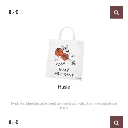
Design by ARTUNE
8,- €
Husle
Kvalitná sublimačná potlač zaručuje trvanlivosť motívu i po mnohonásobnom
praní.
Design by ARTUNE
8,- €