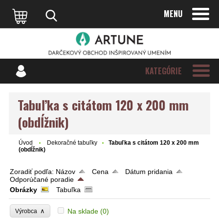
MENU
KATEGÓRIE
Tabuľka s citátom 120 x 200 mm
(obdĺžnik)
Úvod
Dekoračné tabuľky
Tabuľka s citátom 120 x 200 mm
(obdĺžnik)
Zoradiť podľa:
Názov
Cena
Dátum pridania
Odporúčané poradie
Obrázky
Tabuľka
∧
Na sklade
(0)
Výrobca