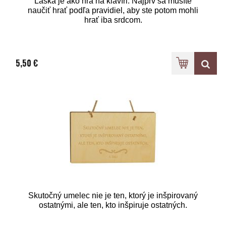
Láska je ako hra na klavíri. Najprv sa musíte
naučiť hrať podľa pravidiel, aby ste potom mohli
hrať iba srdcom.
5,50 €
Skutočný umelec nie je ten, ktorý je inšpirovaný
ostatnými, ale ten, kto inšpiruje ostatných.