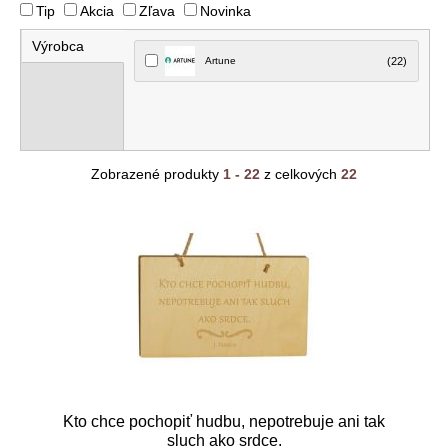
Tip
Akcia
Zľava
Novinka
Výrobca
Artune
(22)
Zobrazené produkty
1 - 22
z celkových
22
Kto chce pochopiť hudbu, nepotrebuje ani tak
sluch ako srdce.