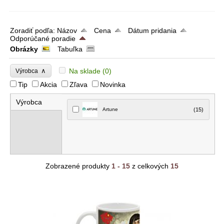
Zoradiť podľa:
Názov
Cena
Dátum pridania
Odporúčané poradie
Obrázky
Tabuľka
∧
Na sklade
(0)
Výrobca
Tip
Akcia
Zľava
Novinka
Výrobca
Artune
(15)
Zobrazené produkty
1 - 15
z celkových
15