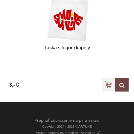
Taška s logom kapely
8,- €
Prepnúť zobrazenie na plnú verziu
Copyright 2014 - 2026 © ARTUNE
Tvorba e-shopov na prenájom - Atomer.sk