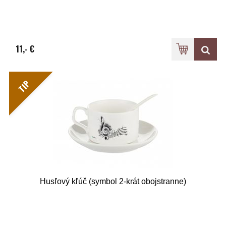
11,- €
TIP
Husľový kľúč (symbol 2-krát obojstranne)