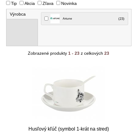
Tip
Akcia
Zľava
Novinka
Výrobca
Artune
(23)
Zobrazené produkty
1 - 23
z celkových
23
Husľový kľúč (symbol 1-krát na stred)