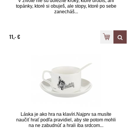
V živote nie sú dôležité kroky, ktoré urobíš, ani
topánky, ktoré si obuješ, ale stopy, ktoré po sebe
zanecháš...
11,- €
Láska je ako hra na klavíri.Najprv sa musíte
naučiť hrať podľa pravidiel, aby ste potom mohli
na ne zabudnúť a hrali iba srdcom...