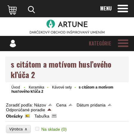
MENU
KATEGÓRIE
s citátom a motívom husľového
kľúča 2
Úvod
Keramika
Kávové sety
s citátom a motívom
husľového kľúča 2
Zoradiť podľa:
Názov
Cena
Dátum pridania
Odporúčané poradie
Obrázky
Tabuľka
∧
Na sklade
(0)
Výrobca