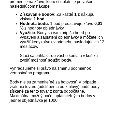
premeníte na zľavu, ktorú si uplatníte pri vašom
nasledujúcom nákupe.
Získavanie bodov:
Za každé
1 €
nákupu
získate
1 bod
.
Hodnota bodu:
1 bod predstavuje zľavu
0,01
%
z hodnoty objednávky.
Využitie:
Body sa vám pripíšu hneď po
vybavení a zaplatení objednávky a môžete ich
využiť kedykoľvek v priebehu nasledujúcich 12
mesiacov.
Stačí sa prihlásiť do vášho konta a v košíku
zvoliť možnosť
použiť body
.
Vyhradzujeme si právo na zmenu podmienok
vernostného programu.
Body nie sú zameniteľné za hotovosť. V prípade
vrátenia tovaru (odstúpenia od zmluvy) budú body
získané za tento tovar z konta odpočítané.
Maximálna možný počet uplatniteľných bodov v
jednej objednávke je 1000.