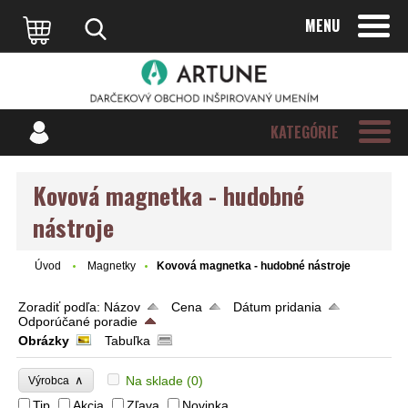
MENU
KATEGÓRIE
Kovová magnetka - hudobné
nástroje
Úvod
Magnetky
Kovová magnetka - hudobné nástroje
Zoradiť podľa:
Názov
Cena
Dátum pridania
Odporúčané poradie
Obrázky
Tabuľka
∧
Na sklade
(0)
Výrobca
Tip
Akcia
Zľava
Novinka