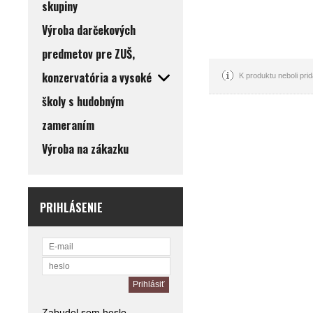
skupiny
Výroba darčekových
predmetov pre ZUŠ,
konzervatória a vysoké
K produktu neboli pr
školy s hudobným
zameraním
Výroba na zákazku
PRIHLÁSENIE
Zabudol som heslo