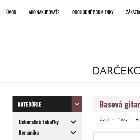
ÚVOD
AKO NAKUPOVAŤ?
OBCHODNÉ PODMIENKY
ZÁKAZK
Basová gita
KATEGÓRIE
Úvod
Tašky
Hu
Dekoračné tabuľky
Keramika