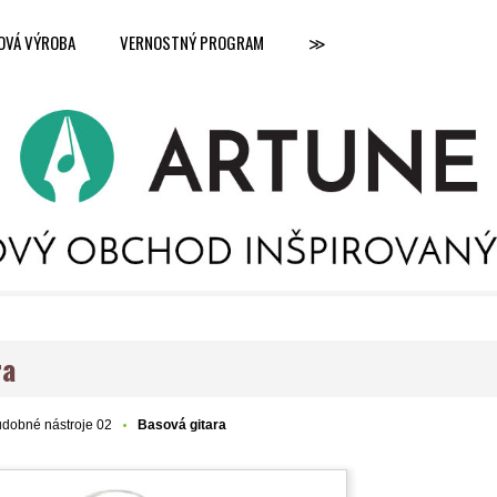
OVÁ VÝROBA
VERNOSTNÝ PROGRAM
≫
ra
dobné nástroje 02
Basová gitara