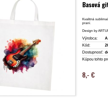
Basová gi
Kvalitná sublima
praní.
Design by ART
Výrobca:
A
Kód:
2
Dostupnosť:
d
Kúpou tohto pr
8,- €