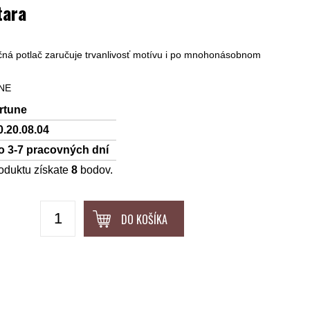
tara
čná potlač zaručuje trvanlivosť motívu i po mnohonásobnom
UNE
rtune
0.20.08.04
o 3-7 pracovných dní
oduktu získate
8
bodov.
DO KOŠÍKA