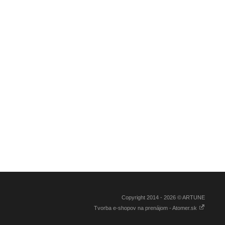
Copyright 2014 - 2026 © ARTUNE
Tvorba e-shopov na prenájom - Atomer.sk