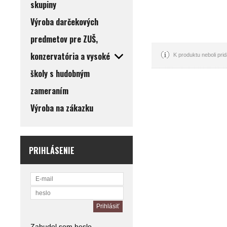
skupiny
Výroba darčekových
predmetov pre ZUŠ,
konzervatória a vysoké
K produktu neboli pr
školy s hudobným
zameraním
Výroba na zákazku
PRIHLÁSENIE
Zabudol som heslo