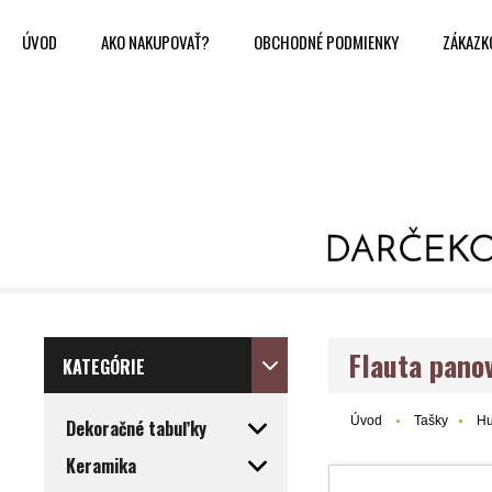
ÚVOD
AKO NAKUPOVAŤ?
OBCHODNÉ PODMIENKY
ZÁKAZK
Flauta pano
KATEGÓRIE
Úvod
Tašky
Hu
Dekoračné tabuľky
Keramika