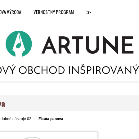
OVÁ VÝROBA
VERNOSTNÝ PROGRAM
≫
va
dobné nástroje 02
Flauta panova