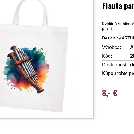
Flauta pa
Kvalitná sublima
praní.
Design by ART
Výrobca:
A
Kód:
2
Dostupnosť:
d
Kúpou tohto pr
8,- €