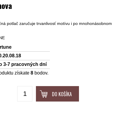
nova
čná potlač zaručuje trvanlivosť motívu i po mnohonásobnom
UNE
rtune
0.20.08.18
o 3-7 pracovných dní
oduktu získate
8
bodov.
DO KOŠÍKA