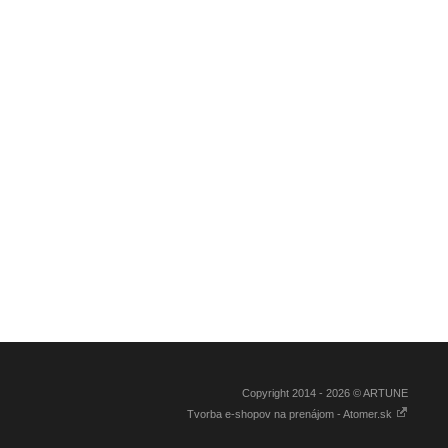
Copyright 2014 - 2026 © ARTUNE
Tvorba e-shopov na prenájom - Atomer.sk